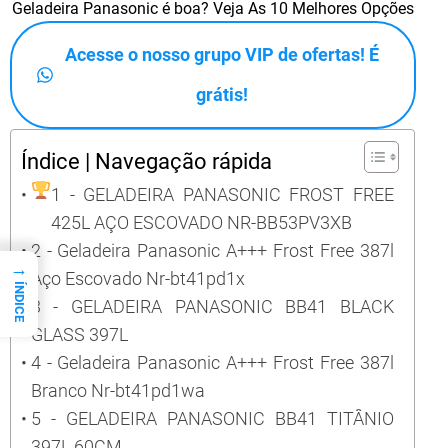
Geladeira Panasonic é boa? Veja As 10 Melhores Opções
Acesse o nosso grupo VIP de ofertas! É
grátis!
Índice | Navegação rápida
1 - GELADEIRA PANASONIC FROST FREE
425L AÇO ESCOVADO NR-BB53PV3XB
2 - Geladeira Panasonic A+++ Frost Free 387l
→
Aço Escovado Nr-bt41pd1x
ÍNDICE
3 - GELADEIRA PANASONIC BB41 BLACK
GLASS 397L
4 - Geladeira Panasonic A+++ Frost Free 387l
Branco Nr-bt41pd1wa
5 - GELADEIRA PANASONIC BB41 TITÂNIO
397L 60CM