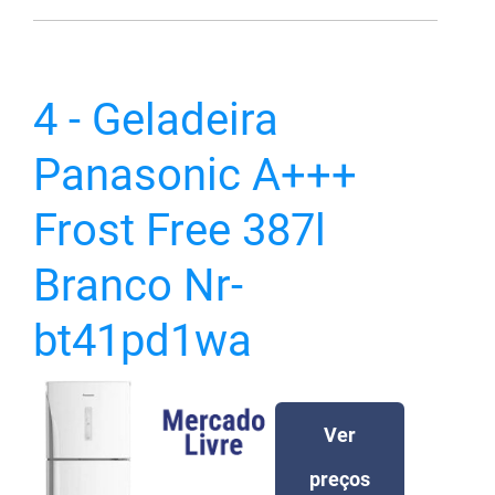
4 - Geladeira
Panasonic A+++
Frost Free 387l
Branco Nr-
bt41pd1wa
Ver
preços