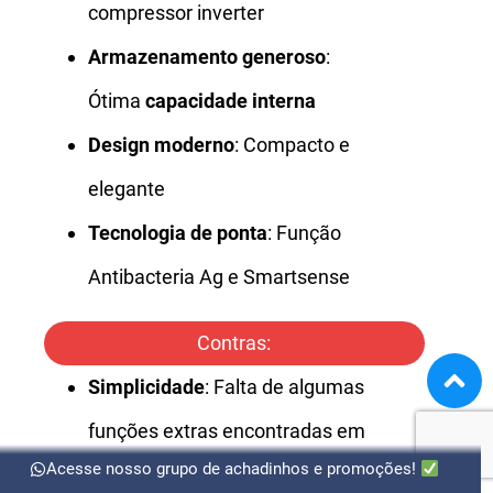
compressor inverter
Armazenamento generoso
:
Ótima
capacidade interna
Design moderno
: Compacto e
elegante
Tecnologia de ponta
: Função
Antibacteria Ag e Smartsense
Contras:
Simplicidade
: Falta de algumas
funções extras encontradas em
Acesse nosso grupo de achadinhos e promoções!
modelos maiores