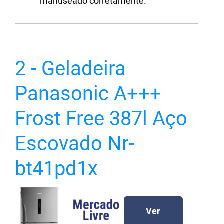
manuseado corretamente.
2 - Geladeira
Panasonic A+++
Frost Free 387l Aço
Escovado Nr-
bt41pd1x
Ver