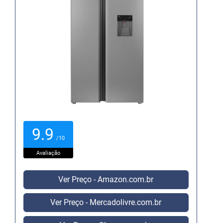
9.9
/10
Avaliação
Ver Preço - Amazon.com.br
Ver Preço - Mercadolivre.com.br