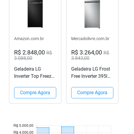
Amazon.com.br
Mercadolivre.com.br
R$ 2.848,00
R$ 3.264,00
R$
R$
3.088,00
3.843,00
Geladeira LG
Geladeira LG Frost
Inverter Top Freezer
Free Inverter 395l
395L Black GN-
Duplex Cor Inox
B392PXG - 127V
Compre Agora
Compre Agora