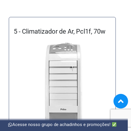
5 - Climatizador de Ar, Pcl1f, 70w
Acesse nosso grupo de achadinhos e promoções!