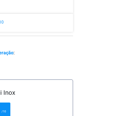
10
geração
:
i Inox
9
/10