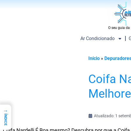
O seu guia da 
Ar Condicionado
G
Início
»
Depuradores
Coifa Na
Melhor
→
Atualizado: 1 setem
ÍNDICE
Coifa Nardelli É Boa mesmo? Descubra por que a Coifa N