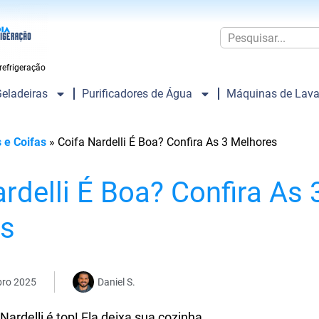
refrigeração
eladeiras
Purificadores de Água
Máquinas de Lava
 e Coifas
»
Coifa Nardelli É Boa? Confira As 3 Melhores
rdelli É Boa? Confira As 
es
bro 2025
Daniel S.
ardelli é top! Ela deixa sua cozinha