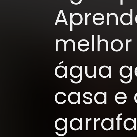
Aprenda
melhor 
água g
casa e 
garrafa