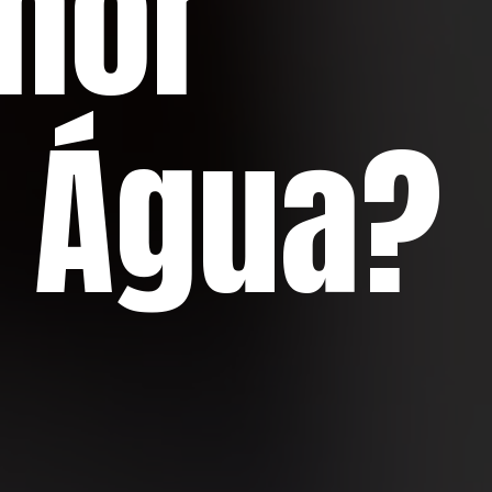
hor
e Água?