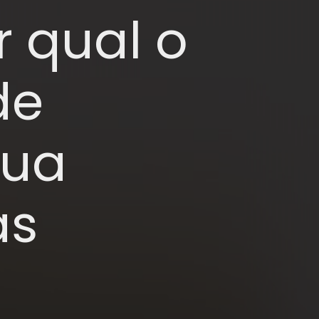
 qual o
de
sua
às