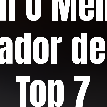
al O Mel
cador d
Top 7