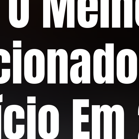
 O Melh
cionado
ício Em