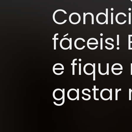
Condic
fáceis!
e fique
gastar 