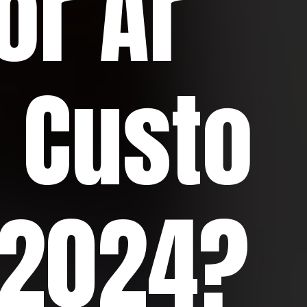
or Ar
 Custo
 2024?