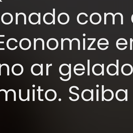
ionado com 
 Economize e
 no ar gelad
muito. Saiba