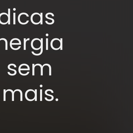
dicas
nergia
o sem
 mais.