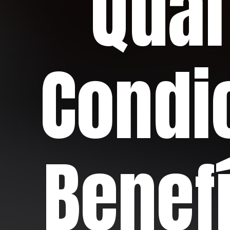
Qual
Condi
Benef