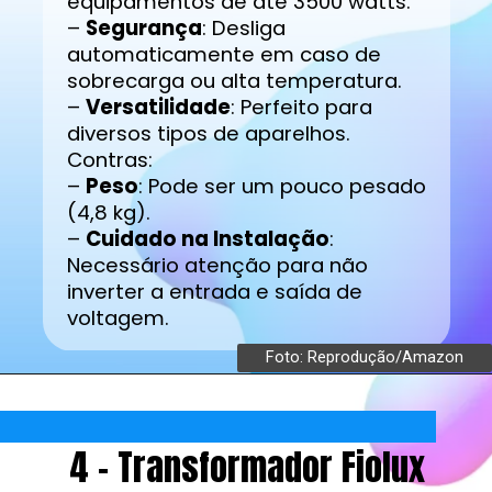
equipamentos de até 3500 watts.
–
Segurança
: Desliga
automaticamente em caso de
sobrecarga ou alta temperatura.
–
Versatilidade
: Perfeito para
diversos tipos de aparelhos.
Contras:
–
Peso
: Pode ser um pouco pesado
(4,8 kg).
–
Cuidado na Instalação
:
Necessário atenção para não
inverter a entrada e saída de
voltagem.
Foto: Reprodução/Amazon
4 - Transformador Fiolux