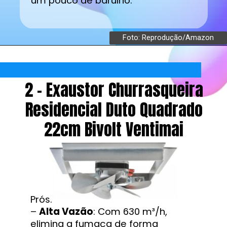
um pouco de barulho.
Foto: Reprodução/Amazon
2 - Exaustor Churrasqueira
Residencial Duto Quadrado
22cm Bivolt Ventimai
Prós:
–
Alta Vazão
: Com 630 m³/h,
elimina a fumaça de forma