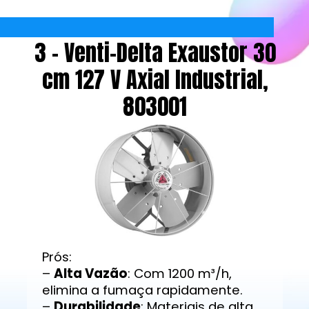
3 - Venti-Delta Exaustor 30
cm 127 V Axial Industrial,
803001
Prós:
–
Alta Vazão
: Com 1200 m³/h,
elimina a fumaça rapidamente.
–
Durabilidade
: Materiais de alta