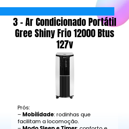
3 - Ar Condicionado Portátil
Gree Shiny Frio 12000 Btus
127v
Prós:
–
Mobilidade
: rodinhas que
facilitam a locomoção.
–
Modo Sleep e Timer
: conforto e